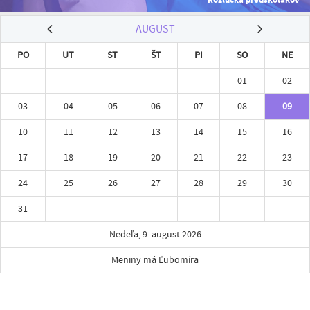
AUGUST
PO
UT
ST
ŠT
PI
SO
NE
01
02
03
04
05
06
07
08
09
10
11
12
13
14
15
16
17
18
19
20
21
22
23
24
25
26
27
28
29
30
31
Nedeľa, 9. august 2026
Meniny má Ľubomíra