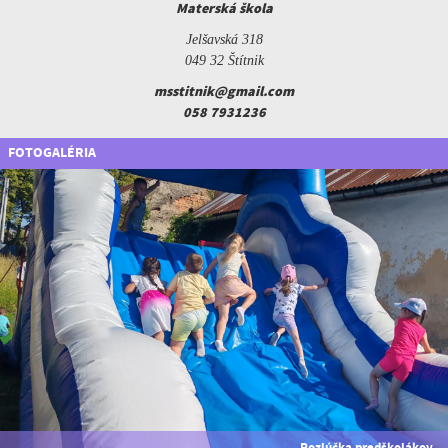
Materská škola
Jelšavská 318
049 32 Štítnik
msstitnik@gmail.com
058 7931236
FOTOGALÉRIA
Rozlúčka predškolákov