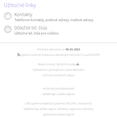
Užitočné linky
Kontakty
Telefónne kontakty, poštové adresy, mailové adresy
Dôležité tel. čísla
Užitočné tel. čísla pre rodičov
Posledná aktualizácia:
08.02.2021
využite možnosť získavania aktuálnych informácií s využitím RSS
Mapa stránok
|
Vytlačiť stránku
Vyhlásenie o prístupnosti
|
Autorské práva
Ochrana osobných údajov
technický prevádzkovateľ
webdesign
|
webex.digital
CMS systém (redakčný) systém ECHELON 2
,
web portál
,
webhosting
,
webex.digital
,
domény
,
registrácia domény
,
spoločnosť webex.digital