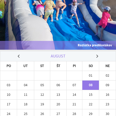
Rozlúčka predškolákov
AUGUST
PO
UT
ST
ŠT
PI
SO
NE
01
02
03
04
05
06
07
08
09
10
11
12
13
14
15
16
17
18
19
20
21
22
23
24
25
26
27
28
29
30