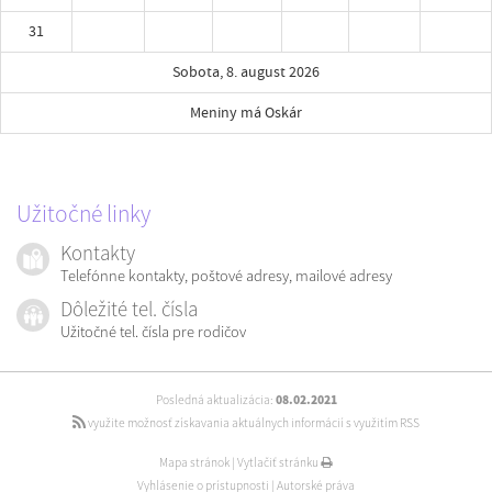
31
Sobota, 8. august 2026
Meniny má Oskár
Užitočné linky
Kontakty
Telefónne kontakty, poštové adresy, mailové adresy
Dôležité tel. čísla
Užitočné tel. čísla pre rodičov
Posledná aktualizácia:
08.02.2021
využite možnosť získavania aktuálnych informácií s využitím RSS
Mapa stránok
|
Vytlačiť stránku
Vyhlásenie o prístupnosti
|
Autorské práva