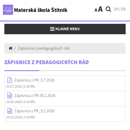
A
SK
|
EN
Materská škola Štítnik
A
Toggle navigation
HLAVNÉ MENU
Zápisnice z pedagogických rád
ZÁPISNICE Z PEDAGOGICKÝCH RÁD
Zápisnica z PR_3.7.2026
03.07.2026
| 0.29 Mb
Zápisnica z PR 30.1.2026
10.02.2026
| 0.03 Mb
Zápisnica z PR_9.1.2026
10.02.2026
| 0.04 Mb